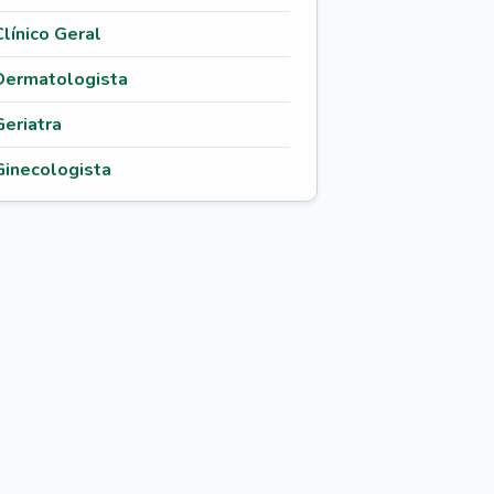
Clínico Geral
Dermatologista
Geriatra
Ginecologista