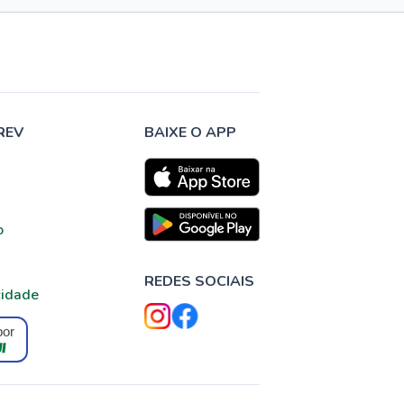
REV
BAIXE O APP
o
REDES SOCIAIS
cidade
por