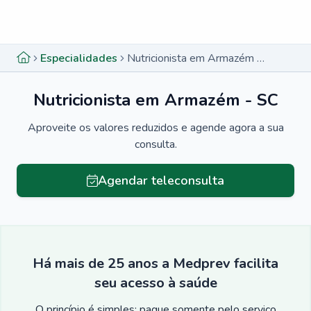
Menu lateral
Menu lateral
Especialidades
Nutricionista em Armazém - SC
Nutricionista em Armazém - SC
Aproveite os valores reduzidos e agende agora a sua
consulta.
Agendar teleconsulta
Há mais de 25 anos a Medprev facilita
seu acesso à saúde
O princípio é simples: pague somente pelo serviço