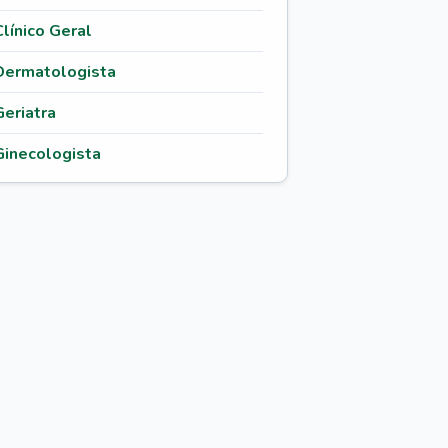
Clínico Geral
Dermatologista
Geriatra
Ginecologista