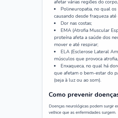
afetar várias regiões do corpo,
Polineuropatia, no qual os 
causando desde fraqueza até 
Dor nas costas;
EMA (Atrofia Muscular Esp
proteína afeta a saúde dos n
mover e até respirar;
ELA (Esclerose Lateral Ami
músculos que provoca atrofia
Enxaqueca, no qual há dore
que afetam o bem-estar do pa
(seja à luz ou ao som).
Como prevenir doenças
Doenças neurológicas podem surgir e
velhice que as enfermidades surgem.