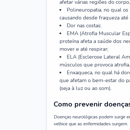
afetar várias regiões do corpo,
Polineuropatia, no qual os 
causando desde fraqueza até 
Dor nas costas;
EMA (Atrofia Muscular Esp
proteína afeta a saúde dos n
mover e até respirar;
ELA (Esclerose Lateral Ami
músculos que provoca atrofia
Enxaqueca, no qual há dore
que afetam o bem-estar do pa
(seja à luz ou ao som).
Como prevenir doenças
Doenças neurológicas podem surgir e
velhice que as enfermidades surgem.