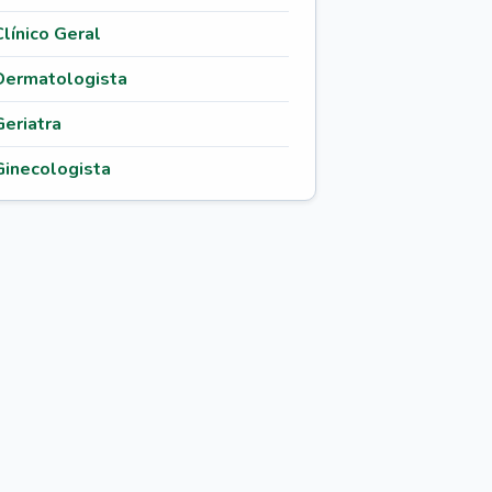
Clínico Geral
Dermatologista
Geriatra
Ginecologista