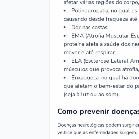
afetar várias regiões do corpo,
Polineuropatia, no qual os 
causando desde fraqueza até 
Dor nas costas;
EMA (Atrofia Muscular Esp
proteína afeta a saúde dos n
mover e até respirar;
ELA (Esclerose Lateral Ami
músculos que provoca atrofia
Enxaqueca, no qual há dore
que afetam o bem-estar do pa
(seja à luz ou ao som).
Como prevenir doenças
Doenças neurológicas podem surgir e
velhice que as enfermidades surgem.