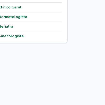
Clínico Geral
Dermatologista
Geriatra
Ginecologista