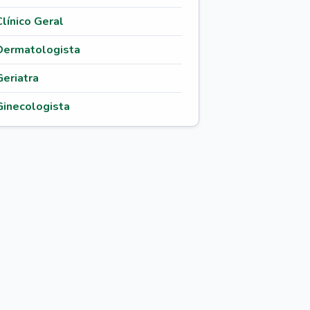
Clínico Geral
Dermatologista
Geriatra
Ginecologista