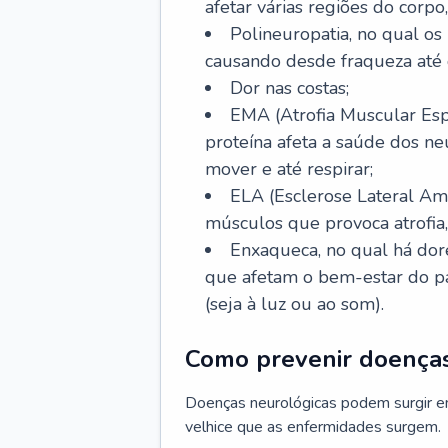
afetar várias regiões do corpo,
Polineuropatia, no qual os 
causando desde fraqueza até 
Dor nas costas;
EMA (Atrofia Muscular Esp
proteína afeta a saúde dos n
mover e até respirar;
ELA (Esclerose Lateral Ami
músculos que provoca atrofia
Enxaqueca, no qual há dore
que afetam o bem-estar do pa
(seja à luz ou ao som).
Como prevenir doenças
Doenças neurológicas podem surgir e
velhice que as enfermidades surgem.