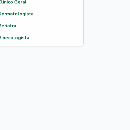
Clínico Geral
Dermatologista
Geriatra
Ginecologista