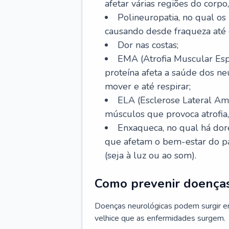
afetar várias regiões do corpo,
Polineuropatia, no qual os 
causando desde fraqueza até 
Dor nas costas;
EMA (Atrofia Muscular Esp
proteína afeta a saúde dos n
mover e até respirar;
ELA (Esclerose Lateral Ami
músculos que provoca atrofia
Enxaqueca, no qual há dore
que afetam o bem-estar do pa
(seja à luz ou ao som).
Como prevenir doenças
Doenças neurológicas podem surgir e
velhice que as enfermidades surgem.