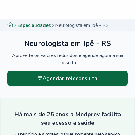
Menu lateral
Menu lateral
Especialidades
Neurologista em Ipê - RS
Neurologista em Ipê - RS
Aproveite os valores reduzidos e agende agora a sua
consulta.
Agendar teleconsulta
Há mais de 25 anos a Medprev facilita
seu acesso à saúde
O princípio é simples: pague somente pelo serviço