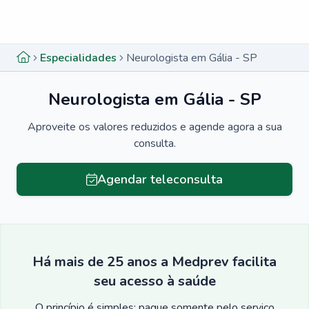
Menu lateral
Menu lateral
Especialidades
Neurologista em Gália - SP
Neurologista em Gália - SP
Aproveite os valores reduzidos e agende agora a sua
consulta.
Agendar teleconsulta
Há mais de 25 anos a Medprev facilita
seu acesso à saúde
O princípio é simples: pague somente pelo serviço