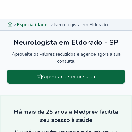
Menu lateral
Menu lateral
Especialidades
Neurologista em Eldorado - SP
Neurologista em Eldorado - SP
Aproveite os valores reduzidos e agende agora a sua
consulta.
Agendar teleconsulta
Há mais de 25 anos a Medprev facilita
seu acesso à saúde
O princípio é simples: pague somente pelo serviço