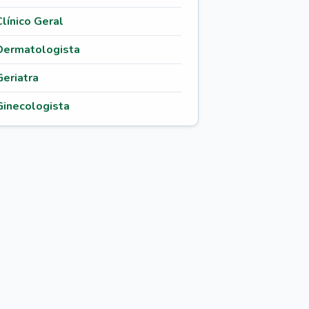
Clínico Geral
Dermatologista
Geriatra
Ginecologista