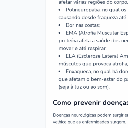
afetar várias regiões do corpo,
Polineuropatia, no qual os 
causando desde fraqueza até 
Dor nas costas;
EMA (Atrofia Muscular Esp
proteína afeta a saúde dos n
mover e até respirar;
ELA (Esclerose Lateral Ami
músculos que provoca atrofia
Enxaqueca, no qual há dore
que afetam o bem-estar do pa
(seja à luz ou ao som).
Como prevenir doenças
Doenças neurológicas podem surgir e
velhice que as enfermidades surgem.