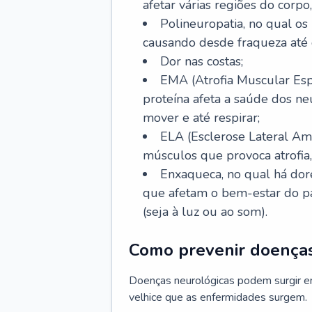
afetar várias regiões do corpo,
Polineuropatia, no qual os 
causando desde fraqueza até 
Dor nas costas;
EMA (Atrofia Muscular Esp
proteína afeta a saúde dos n
mover e até respirar;
ELA (Esclerose Lateral Ami
músculos que provoca atrofia
Enxaqueca, no qual há dore
que afetam o bem-estar do pa
(seja à luz ou ao som).
Como prevenir doenças
Doenças neurológicas podem surgir e
velhice que as enfermidades surgem.