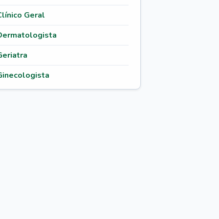
Clínico Geral
Dermatologista
Geriatra
Ginecologista