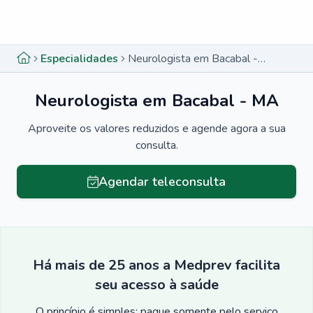
Menu lateral
Menu lateral
Especialidades
Neurologista em Bacabal - MA
Neurologista em Bacabal - MA
Aproveite os valores reduzidos e agende agora a sua
consulta.
Agendar teleconsulta
Há mais de 25 anos a Medprev facilita
seu acesso à saúde
O princípio é simples: pague somente pelo serviço