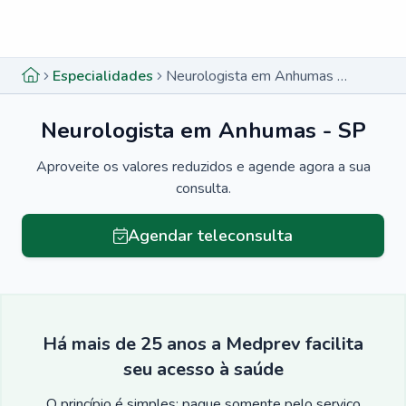
Menu lateral
Menu lateral
Especialidades
Neurologista em Anhumas - SP
Neurologista em Anhumas - SP
Aproveite os valores reduzidos e agende agora a sua
consulta.
Agendar teleconsulta
Há mais de 25 anos a Medprev facilita
seu acesso à saúde
O princípio é simples: pague somente pelo serviço