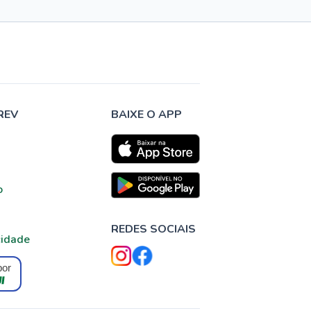
REV
BAIXE O APP
o
REDES SOCIAIS
cidade
por