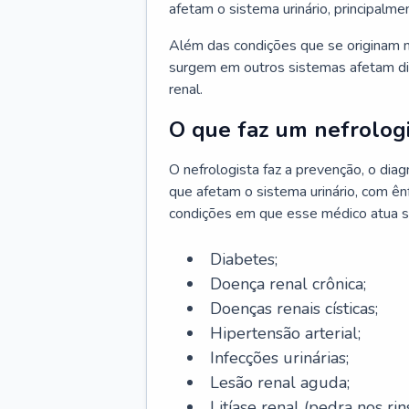
afetam o sistema urinário, principalme
Além das condições que se originam n
surgem em outros sistemas afetam di
renal.
O que faz um nefrologi
O nefrologista faz a prevenção, o di
que afetam o sistema urinário, com ên
condições em que esse médico atua s
Diabetes;
Doença renal crônica;
Doenças renais císticas;
Hipertensão arterial;
Infecções urinárias;
Lesão renal aguda;
Litíase renal (pedra nos rins