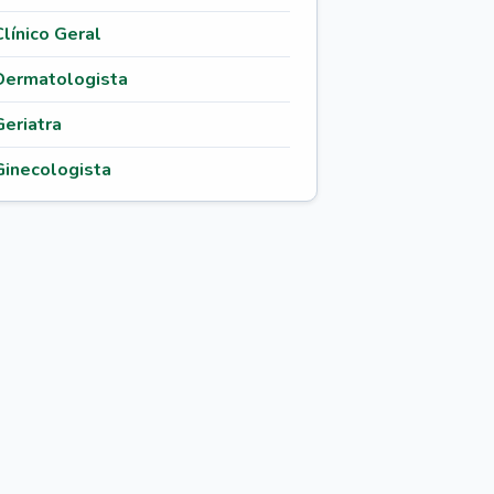
Clínico Geral
Dermatologista
Geriatra
Ginecologista