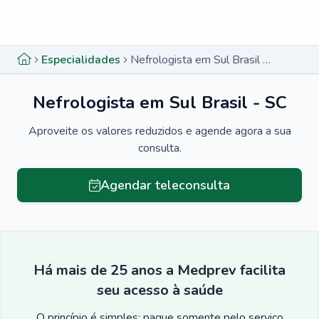
Menu lateral
Menu lateral
Especialidades
Nefrologista em Sul Brasil - SC
Nefrologista em Sul Brasil - SC
Aproveite os valores reduzidos e agende agora a sua
consulta.
Agendar teleconsulta
Há mais de 25 anos a Medprev facilita
seu acesso à saúde
O princípio é simples: pague somente pelo serviço