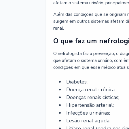
afetam o sistema urinário, principalme
Além das condições que se originam n
surgem em outros sistemas afetam di
renal.
O que faz um nefrologi
O nefrologista faz a prevenção, o di
que afetam o sistema urinário, com ên
condições em que esse médico atua s
Diabetes;
Doença renal crônica;
Doenças renais císticas;
Hipertensão arterial;
Infecções urinárias;
Lesão renal aguda;
Litíase renal (pedra nos rins