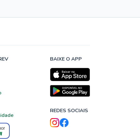
REV
BAIXE O APP
o
REDES SOCIAIS
cidade
por