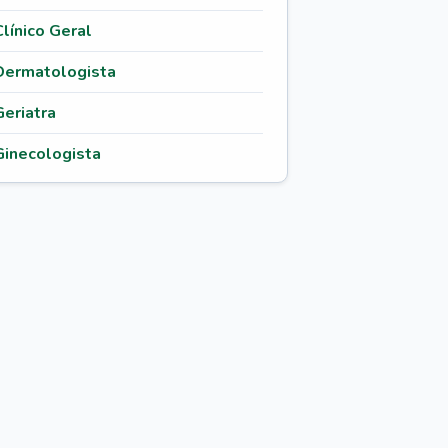
Clínico Geral
Dermatologista
Geriatra
Ginecologista