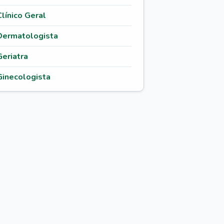
Clínico Geral
Dermatologista
Geriatra
Ginecologista