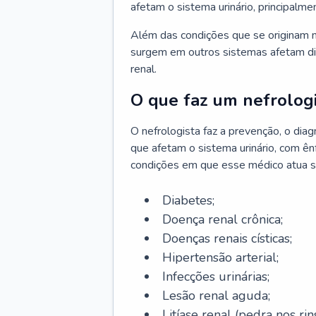
afetam o sistema urinário, principalme
Além das condições que se originam n
surgem em outros sistemas afetam di
renal.
O que faz um nefrologi
O nefrologista faz a prevenção, o di
que afetam o sistema urinário, com ên
condições em que esse médico atua s
Diabetes;
Doença renal crônica;
Doenças renais císticas;
Hipertensão arterial;
Infecções urinárias;
Lesão renal aguda;
Litíase renal (pedra nos rins