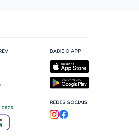
REV
BAIXE O APP
o
REDES SOCIAIS
cidade
por