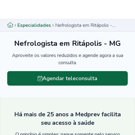
Menu lateral
Menu lateral
Especialidades
Nefrologista em Ritápolis - MG
Nefrologista em Ritápolis - MG
Aproveite os valores reduzidos e agende agora a sua
consulta.
Agendar teleconsulta
Há mais de 25 anos a Medprev facilita
seu acesso à saúde
O princípio é simples: pague somente pelo serviço