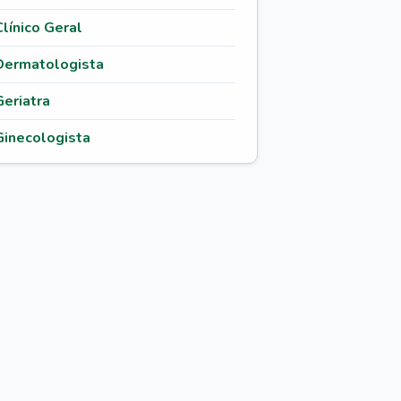
Clínico Geral
Dermatologista
Geriatra
Ginecologista