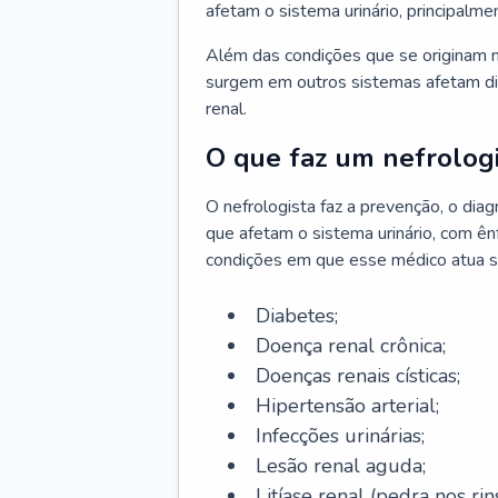
afetam o sistema urinário, principalme
Além das condições que se originam n
surgem em outros sistemas afetam di
renal.
O que faz um nefrologi
O nefrologista faz a prevenção, o di
que afetam o sistema urinário, com ên
condições em que esse médico atua s
Diabetes;
Doença renal crônica;
Doenças renais císticas;
Hipertensão arterial;
Infecções urinárias;
Lesão renal aguda;
Litíase renal (pedra nos rins