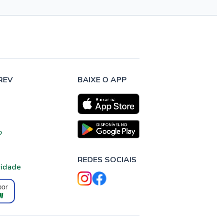
REV
BAIXE O APP
o
REDES SOCIAIS
cidade
por