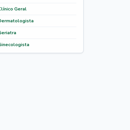
Clínico Geral
Dermatologista
Geriatra
Ginecologista