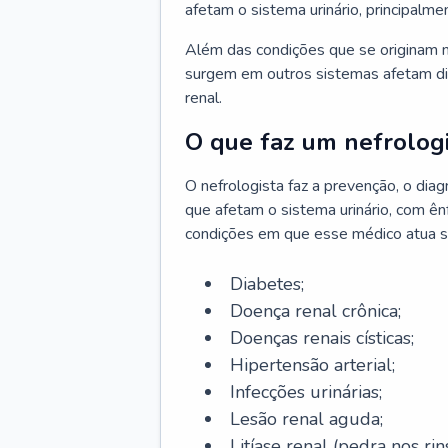
afetam o sistema urinário, principalme
Além das condições que se originam n
surgem em outros sistemas afetam di
renal.
O que faz um nefrologi
O nefrologista faz a prevenção, o di
que afetam o sistema urinário, com ên
condições em que esse médico atua s
Diabetes;
Doença renal crônica;
Doenças renais císticas;
Hipertensão arterial;
Infecções urinárias;
Lesão renal aguda;
Litíase renal (pedra nos rins