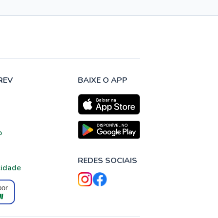
REV
BAIXE O APP
o
REDES SOCIAIS
cidade
por