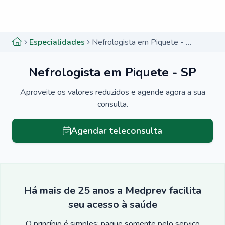
Menu lateral
Menu lateral
Especialidades
Nefrologista em Piquete - SP
Nefrologista em Piquete - SP
Aproveite os valores reduzidos e agende agora a sua
consulta.
Agendar teleconsulta
Há mais de 25 anos a Medprev facilita
seu acesso à saúde
O princípio é simples: pague somente pelo serviço