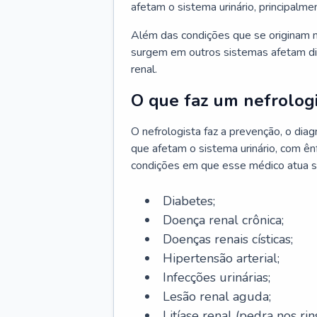
afetam o sistema urinário, principalme
Além das condições que se originam n
surgem em outros sistemas afetam di
renal.
O que faz um nefrologi
O nefrologista faz a prevenção, o di
que afetam o sistema urinário, com ên
condições em que esse médico atua s
Diabetes;
Doença renal crônica;
Doenças renais císticas;
Hipertensão arterial;
Infecções urinárias;
Lesão renal aguda;
Litíase renal (pedra nos rins