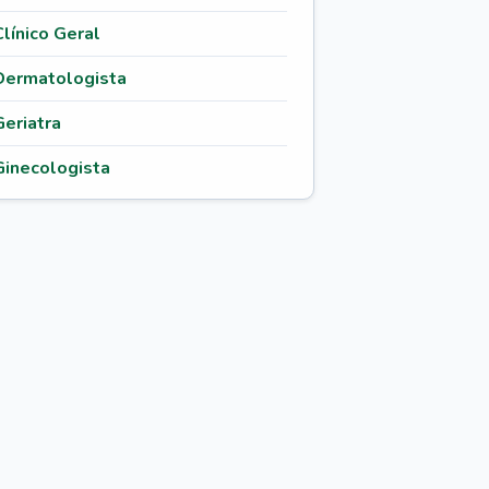
Clínico Geral
Dermatologista
Geriatra
Ginecologista