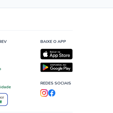
REV
BAIXE O APP
o
REDES SOCIAIS
cidade
por