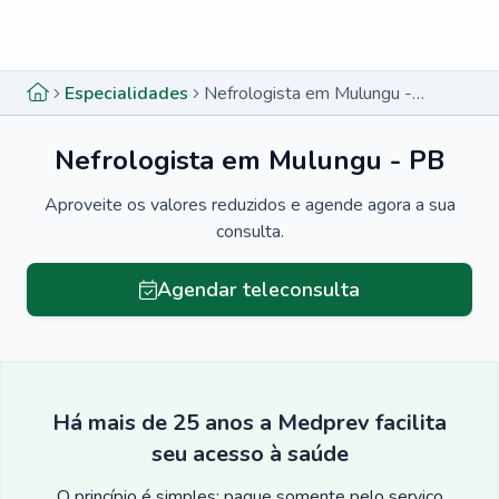
Menu lateral
Menu lateral
Especialidades
Nefrologista em Mulungu - PB
Nefrologista em Mulungu - PB
Aproveite os valores reduzidos e agende agora a sua
consulta.
Agendar teleconsulta
Há mais de 25 anos a Medprev facilita
seu acesso à saúde
O princípio é simples: pague somente pelo serviço