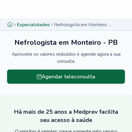
Menu lateral
Menu lateral
Especialidades
Nefrologista em Monteiro - PB
Nefrologista em Monteiro - PB
Aproveite os valores reduzidos e agende agora a sua
consulta.
Agendar teleconsulta
Há mais de 25 anos a Medprev facilita
seu acesso à saúde
O princípio é simples: pague somente pelo serviço