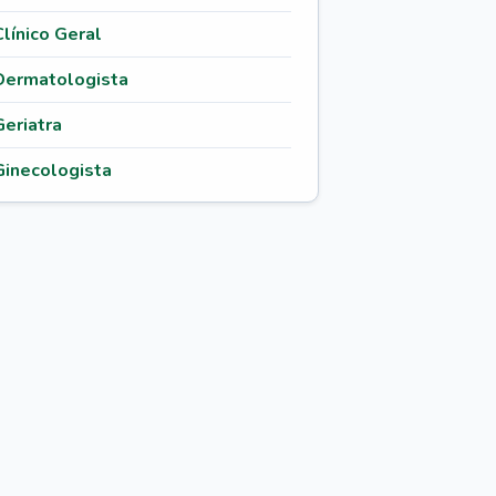
Clínico Geral
Dermatologista
Geriatra
Ginecologista