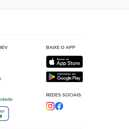
REV
BAIXE O APP
o
REDES SOCIAIS
cidade
por