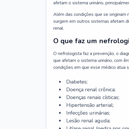
afetam o sistema urinário, principalme
Além das condições que se originam n
surgem em outros sistemas afetam di
renal.
O que faz um nefrologi
O nefrologista faz a prevenção, o di
que afetam o sistema urinário, com ên
condições em que esse médico atua s
Diabetes;
Doença renal crônica;
Doenças renais císticas;
Hipertensão arterial;
Infecções urinárias;
Lesão renal aguda;
Litíase renal (pedra nos rins