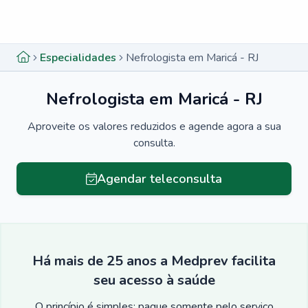
Menu lateral
Menu lateral
Especialidades
Nefrologista em Maricá - RJ
Nefrologista em Maricá - RJ
Aproveite os valores reduzidos e agende agora a sua
consulta.
Agendar teleconsulta
Há mais de 25 anos a Medprev facilita
seu acesso à saúde
O princípio é simples: pague somente pelo serviço