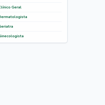
Clínico Geral
Dermatologista
Geriatra
Ginecologista