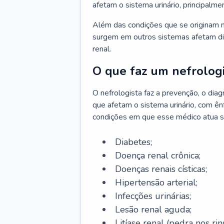
afetam o sistema urinário, principalme
Além das condições que se originam n
surgem em outros sistemas afetam di
renal.
O que faz um nefrologi
O nefrologista faz a prevenção, o di
que afetam o sistema urinário, com ên
condições em que esse médico atua s
Diabetes;
Doença renal crônica;
Doenças renais císticas;
Hipertensão arterial;
Infecções urinárias;
Lesão renal aguda;
Litíase renal (pedra nos rins