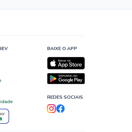
REV
BAIXE O APP
o
REDES SOCIAIS
cidade
por