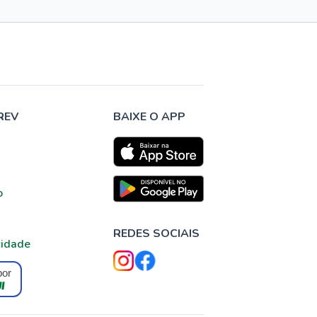
REV
BAIXE O APP
o
REDES SOCIAIS
cidade
por