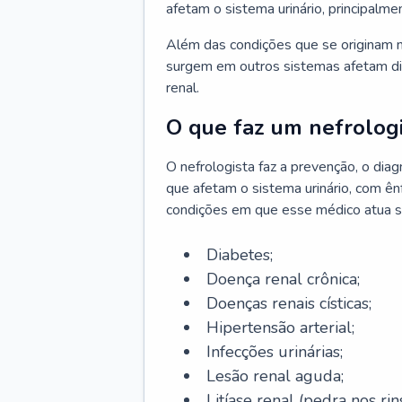
afetam o sistema urinário, principalme
Além das condições que se originam n
surgem em outros sistemas afetam di
renal.
O que faz um nefrologi
O nefrologista faz a prevenção, o di
que afetam o sistema urinário, com ên
condições em que esse médico atua s
Diabetes;
Doença renal crônica;
Doenças renais císticas;
Hipertensão arterial;
Infecções urinárias;
Lesão renal aguda;
Litíase renal (pedra nos rins