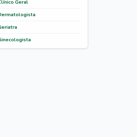
Clínico Geral
Dermatologista
Geriatra
Ginecologista