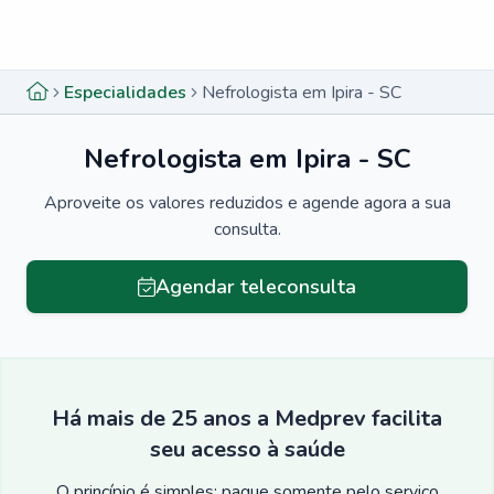
Menu lateral
Menu lateral
Especialidades
Nefrologista em Ipira - SC
Nefrologista em Ipira - SC
Aproveite os valores reduzidos e agende agora a sua
consulta.
Agendar teleconsulta
Há mais de 25 anos a Medprev facilita
seu acesso à saúde
O princípio é simples: pague somente pelo serviço