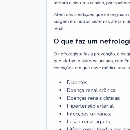
afetam o sistema urinário, principalme
Além das condições que se originam n
surgem em outros sistemas afetam di
renal.
O que faz um nefrologi
O nefrologista faz a prevenção, o di
que afetam o sistema urinário, com ên
condições em que esse médico atua s
Diabetes;
Doença renal crônica;
Doenças renais císticas;
Hipertensão arterial;
Infecções urinárias;
Lesão renal aguda;
Litíase renal (pedra nos rins