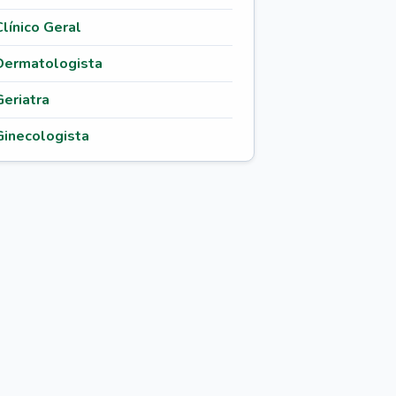
Clínico Geral
Dermatologista
Geriatra
Ginecologista