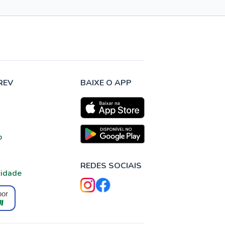
REV
BAIXE O APP
o
REDES SOCIAIS
cidade
por