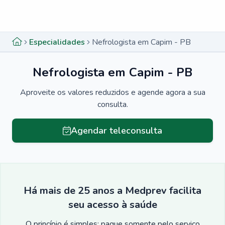
Menu lateral
Menu lateral
Especialidades
Nefrologista em Capim - PB
Nefrologista em Capim - PB
Aproveite os valores reduzidos e agende agora a sua
consulta.
Agendar teleconsulta
Há mais de 25 anos a Medprev facilita
seu acesso à saúde
O princípio é simples: pague somente pelo serviço