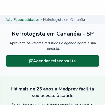
Menu lateral
Menu lateral
Especialidades
Nefrologista em Cananéia - SP
Nefrologista em Cananéia - SP
Aproveite os valores reduzidos e agende agora a sua
consulta.
Agendar teleconsulta
Há mais de 25 anos a Medprev facilita
seu acesso à saúde
O princípio é simples: pague somente pelo serviço