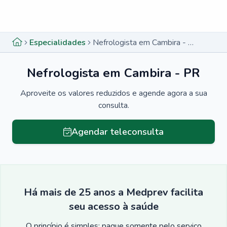
Menu lateral
Menu lateral
Especialidades
Nefrologista em Cambira - PR
Nefrologista em Cambira - PR
Aproveite os valores reduzidos e agende agora a sua
consulta.
Agendar teleconsulta
Há mais de 25 anos a Medprev facilita
seu acesso à saúde
O princípio é simples: pague somente pelo serviço