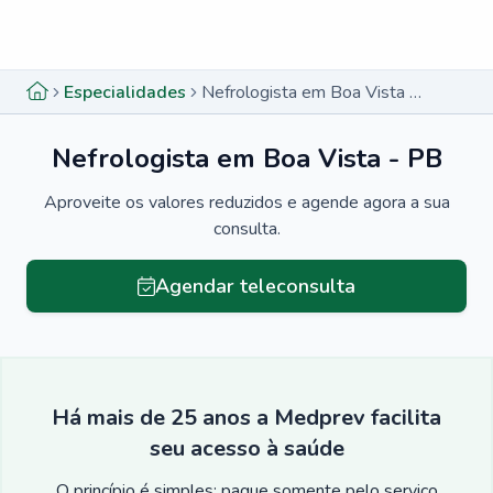
Menu lateral
Menu lateral
Especialidades
Nefrologista em Boa Vista - PB
Nefrologista em Boa Vista - PB
Aproveite os valores reduzidos e agende agora a sua
consulta.
Agendar teleconsulta
Há mais de 25 anos a Medprev facilita
seu acesso à saúde
O princípio é simples: pague somente pelo serviço