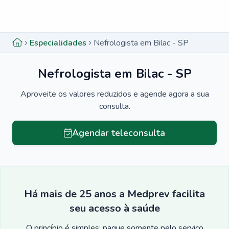
Menu lateral
Menu lateral
Especialidades
Nefrologista em Bilac - SP
Nefrologista em Bilac - SP
Aproveite os valores reduzidos e agende agora a sua
consulta.
Agendar teleconsulta
Há mais de 25 anos a Medprev facilita
seu acesso à saúde
O princípio é simples: pague somente pelo serviço