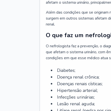
afetam o sistema urinário, principalme
Além das condições que se originam n
surgem em outros sistemas afetam di
renal.
O que faz um nefrologi
O nefrologista faz a prevenção, o di
que afetam o sistema urinário, com ên
condições em que esse médico atua s
Diabetes;
Doença renal crônica;
Doenças renais císticas;
Hipertensão arterial;
Infecções urinárias;
Lesão renal aguda;
Litíase renal (pedra nos rins