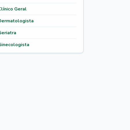
Clínico Geral
Dermatologista
Geriatra
Ginecologista