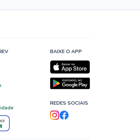
REV
BAIXE O APP
o
REDES SOCIAIS
cidade
por