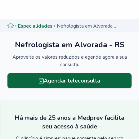
Menu lateral
Menu lateral
Especialidades
Nefrologista em Alvorada - RS
Nefrologista em Alvorada - RS
Aproveite os valores reduzidos e agende agora a sua
consulta.
Agendar teleconsulta
Há mais de 25 anos a Medprev facilita
seu acesso à saúde
O princípio é simples: pague somente pelo serviço