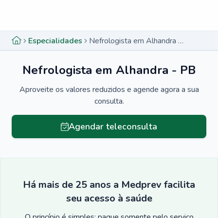
Menu lateral
Menu lateral
Especialidades
Nefrologista em Alhandra - PB
Nefrologista em Alhandra - PB
Aproveite os valores reduzidos e agende agora a sua
consulta.
Agendar teleconsulta
Há mais de 25 anos a Medprev facilita
seu acesso à saúde
O princípio é simples: pague somente pelo serviço