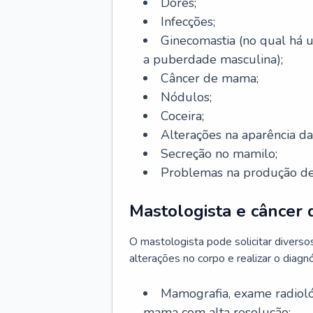
Dores;
Infecções;
Ginecomastia (no qual há
a puberdade masculina);
Câncer de mama;
Nódulos;
Coceira;
Alterações na aparência 
Secreção no mamilo;
Problemas na produção de 
Mastologista e câncer
O mastologista pode solicitar divers
alterações no corpo e realizar o diagnó
Mamografia, exame radioló
mama com alta resolução;