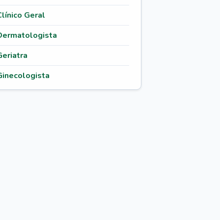
Clínico Geral
Dermatologista
Geriatra
Ginecologista