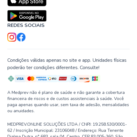
REDES SOCIAIS
Condições válidas apenas no site e app. Unidades físicas
poderão ter condições diferentes. Consulte!
A Medprev não é plano de saúde e não garante a cobertura
financeira de riscos e de custos assistenciais à saúde. Você
paga apenas quando usar, sem taxa de adesão, mensalidades
ou anuidades.
MEDPREV.ONLINE SOLUÇÕES LTDA / CNPJ: 19.258.530/0001-
62 / Inscrição Municipal: 23106048 / Endereço: Rua Tenente
Djalma Dutra, n° 683, sala 04, Centro, CEP 83.005-360, São