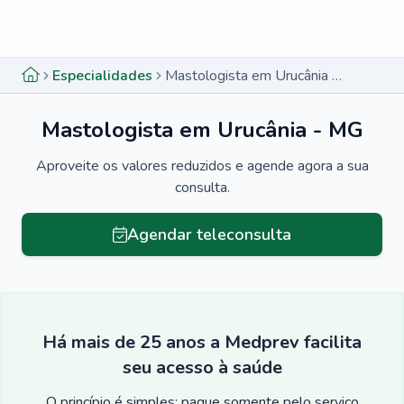
Menu lateral
Menu lateral
Especialidades
Mastologista em Urucânia - MG
Mastologista em Urucânia - MG
Aproveite os valores reduzidos e agende agora a sua
consulta.
Agendar teleconsulta
Há mais de 25 anos a Medprev facilita
seu acesso à saúde
O princípio é simples: pague somente pelo serviço