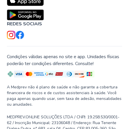
REDES SOCIAIS
Condições válidas apenas no site e app. Unidades físicas
poderão ter condições diferentes. Consulte!
A Medprev não é plano de saúde e não garante a cobertura
financeira de riscos e de custos assistenciais à saúde. Você
paga apenas quando usar, sem taxa de adesão, mensalidades
ou anuidades.
MEDPREV.ONLINE SOLUÇÕES LTDA / CNPJ: 19.258.530/0001-
62 / Inscrição Municipal: 23106048 / Endereço: Rua Tenente
Djalma Dutra, n° 683, sala 04, Centro, CEP 83.005-360, São