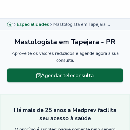
Menu lateral
Menu lateral
Especialidades
Mastologista em Tapejara - PR
Mastologista em Tapejara - PR
Aproveite os valores reduzidos e agende agora a sua
consulta.
Agendar teleconsulta
Há mais de 25 anos a Medprev facilita
seu acesso à saúde
O princípio é simples: pague somente pelo serviço