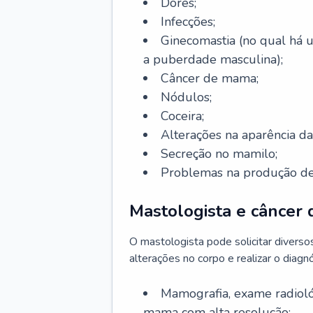
Dores;
Infecções;
Ginecomastia (no qual há
a puberdade masculina);
Câncer de mama;
Nódulos;
Coceira;
Alterações na aparência 
Secreção no mamilo;
Problemas na produção de 
Mastologista e câncer
O mastologista pode solicitar divers
alterações no corpo e realizar o diagnó
Mamografia, exame radioló
mama com alta resolução;