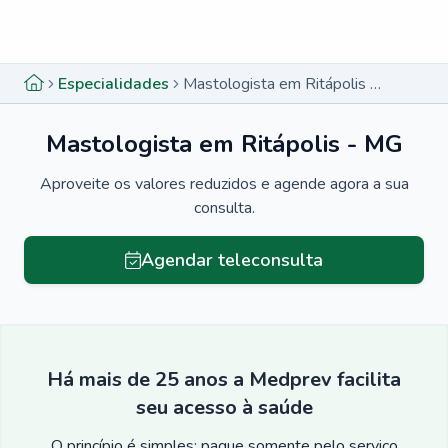
Menu lateral
Menu lateral
Especialidades
Mastologista em Ritápolis - MG
Mastologista em Ritápolis - MG
Aproveite os valores reduzidos e agende agora a sua
consulta.
Agendar teleconsulta
Há mais de 25 anos a Medprev facilita
seu acesso à saúde
O princípio é simples: pague somente pelo serviço