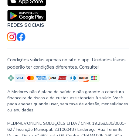
REDES SOCIAIS
Condições válidas apenas no site e app. Unidades físicas
poderão ter condições diferentes. Consulte!
A Medprev não é plano de saúde e não garante a cobertura
financeira de riscos e de custos assistenciais à saúde. Você
paga apenas quando usar, sem taxa de adesão, mensalidades
ou anuidades.
MEDPREV.ONLINE SOLUÇÕES LTDA / CNPJ: 19.258.530/0001-
62 / Inscrição Municipal: 23106048 / Endereço: Rua Tenente
Djalma Dutra, n° 683, sala 04, Centro, CEP 83.005-360, São