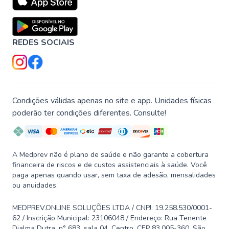
REDES SOCIAIS
Condições válidas apenas no site e app. Unidades físicas
poderão ter condições diferentes. Consulte!
A Medprev não é plano de saúde e não garante a cobertura
financeira de riscos e de custos assistenciais à saúde. Você
paga apenas quando usar, sem taxa de adesão, mensalidades
ou anuidades.
MEDPREV.ONLINE SOLUÇÕES LTDA / CNPJ: 19.258.530/0001-
62 / Inscrição Municipal: 23106048 / Endereço: Rua Tenente
Djalma Dutra, n° 683, sala 04, Centro, CEP 83.005-360, São