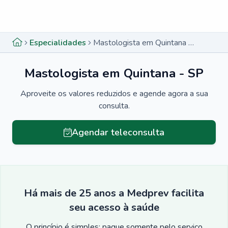
Menu lateral
Menu lateral
Especialidades
Mastologista em Quintana - SP
Mastologista em Quintana - SP
Aproveite os valores reduzidos e agende agora a sua
consulta.
Agendar teleconsulta
Há mais de 25 anos a Medprev facilita
seu acesso à saúde
O princípio é simples: pague somente pelo serviço