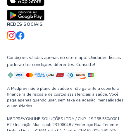
REDES SOCIAIS
Condições válidas apenas no site e app. Unidades físicas
poderão ter condições diferentes. Consulte!
A Medprev não é plano de saúde e não garante a cobertura
financeira de riscos e de custos assistenciais à saúde. Você
paga apenas quando usar, sem taxa de adesão, mensalidades
ou anuidades.
MEDPREV.ONLINE SOLUÇÕES LTDA / CNPJ: 19.258.530/0001-
62 / Inscrição Municipal: 23106048 / Endereço: Rua Tenente
Djalma Dutra, n° 683, sala 04, Centro, CEP 83.005-360, São