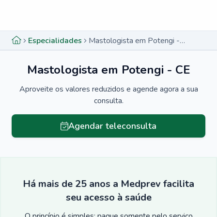
Menu lateral
Menu lateral
Especialidades
Mastologista em Potengi - CE
Mastologista em Potengi - CE
Aproveite os valores reduzidos e agende agora a sua
consulta.
Agendar teleconsulta
Há mais de 25 anos a Medprev facilita
seu acesso à saúde
O princípio é simples: pague somente pelo serviço