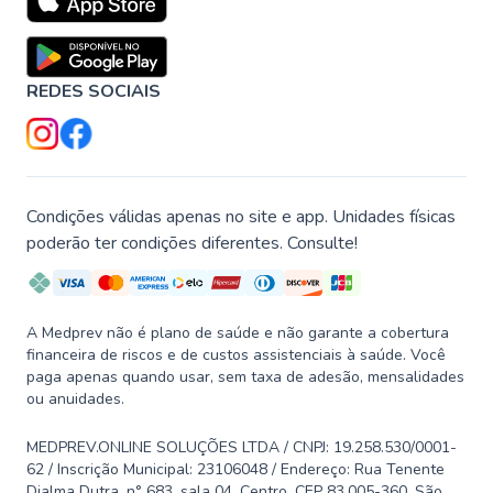
REDES SOCIAIS
Condições válidas apenas no site e app. Unidades físicas
poderão ter condições diferentes. Consulte!
A Medprev não é plano de saúde e não garante a cobertura
financeira de riscos e de custos assistenciais à saúde. Você
paga apenas quando usar, sem taxa de adesão, mensalidades
ou anuidades.
MEDPREV.ONLINE SOLUÇÕES LTDA / CNPJ: 19.258.530/0001-
62 / Inscrição Municipal: 23106048 / Endereço: Rua Tenente
Djalma Dutra, n° 683, sala 04, Centro, CEP 83.005-360, São