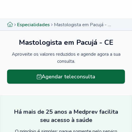
Menu lateral
Menu lateral
Especialidades
Mastologista em Pacujá - CE
Mastologista em Pacujá - CE
Aproveite os valores reduzidos e agende agora a sua
consulta.
Agendar teleconsulta
Há mais de 25 anos a Medprev facilita
seu acesso à saúde
O princípio é simples: pague somente pelo serviço