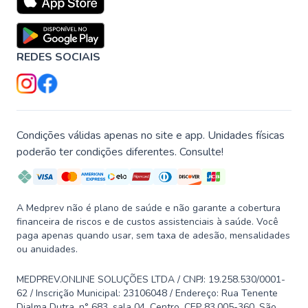
REDES SOCIAIS
Condições válidas apenas no site e app. Unidades físicas
poderão ter condições diferentes. Consulte!
A Medprev não é plano de saúde e não garante a cobertura
financeira de riscos e de custos assistenciais à saúde. Você
paga apenas quando usar, sem taxa de adesão, mensalidades
ou anuidades.
MEDPREV.ONLINE SOLUÇÕES LTDA / CNPJ: 19.258.530/0001-
62 / Inscrição Municipal: 23106048 / Endereço: Rua Tenente
Djalma Dutra, n° 683, sala 04, Centro, CEP 83.005-360, São