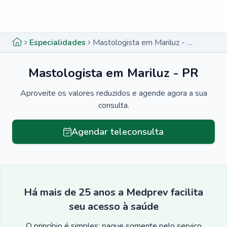
Menu lateral
Menu lateral
Especialidades
Mastologista em Mariluz - PR
Mastologista em Mariluz - PR
Aproveite os valores reduzidos e agende agora a sua
consulta.
Agendar teleconsulta
Há mais de 25 anos a Medprev facilita
seu acesso à saúde
O princípio é simples: pague somente pelo serviço