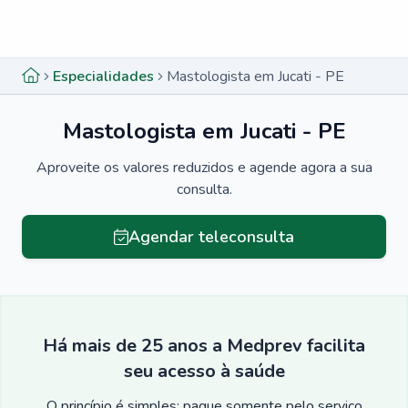
Menu lateral
Menu lateral
Especialidades
Mastologista em Jucati - PE
Mastologista em Jucati - PE
Aproveite os valores reduzidos e agende agora a sua
consulta.
Agendar teleconsulta
Há mais de 25 anos a Medprev facilita
seu acesso à saúde
O princípio é simples: pague somente pelo serviço