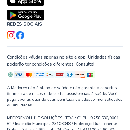
REDES SOCIAIS
Condições válidas apenas no site e app. Unidades físicas
poderão ter condições diferentes. Consulte!
A Medprev não é plano de saúde e não garante a cobertura
financeira de riscos e de custos assistenciais à saúde. Você
paga apenas quando usar, sem taxa de adesão, mensalidades
ou anuidades.
MEDPREV.ONLINE SOLUÇÕES LTDA / CNPJ: 19.258.530/0001-
62 / Inscrição Municipal: 23106048 / Endereço: Rua Tenente
Djalma Dutra, n° 683, sala 04, Centro, CEP 83.005-360, São