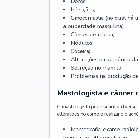
Dores;
Infecções;
Ginecomastia (no qual há
a puberdade masculina);
Câncer de mama;
Nódulos;
Coceira;
Alterações na aparência 
Secreção no mamilo;
Problemas na produção de 
Mastologista e câncer
O mastologista pode solicitar divers
alterações no corpo e realizar o diagnó
Mamografia, exame radioló
mama com alta resolução;