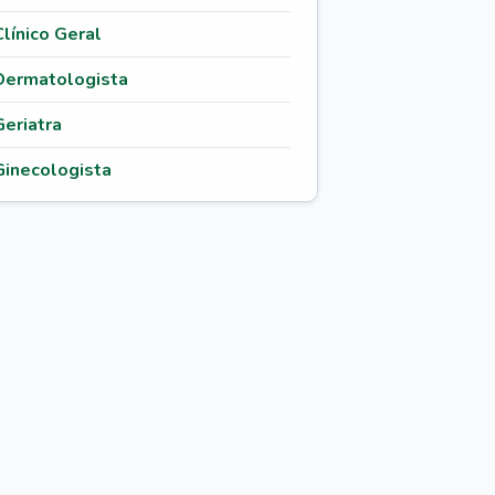
Clínico Geral
Dermatologista
Geriatra
Ginecologista